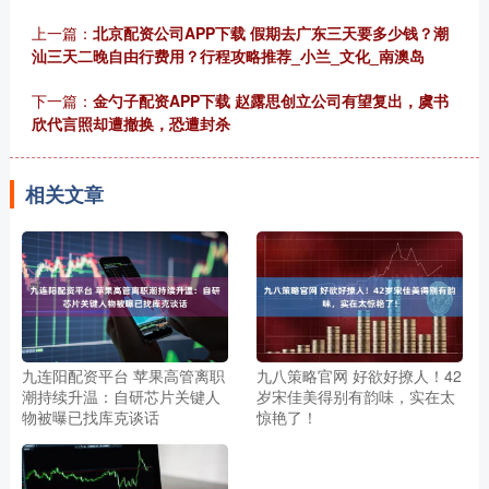
上一篇：
北京配资公司APP下载 假期去广东三天要多少钱？潮
汕三天二晚自由行费用？行程攻略推荐_小兰_文化_南澳岛
下一篇：
金勺子配资APP下载 赵露思创立公司有望复出，虞书
欣代言照却遭撤换，恐遭封杀
相关文章
九连阳配资平台 苹果高管离职
九八策略官网 好欲好撩人！42
潮持续升温：自研芯片关键人
岁宋佳美得别有韵味，实在太
物被曝已找库克谈话
惊艳了！