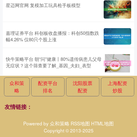
星迈网官网 复模加工玩具枪手板模型
嘉理证券平台 科创板收盘播报：科创50指数跌
幅4.26% 仅80只个股上涨
快牛策略平台 朝“问”健康丨80%遗传病患儿父母
无症状？这个筛查要了解_基因_夫妇_表型
众和策
配资平台
沈阳股票
上海配资
略
排名
配资
炒股
友情链接：
Powered by
众和策略
RSS地图
HTML地图
Copyright
© 2013-2025