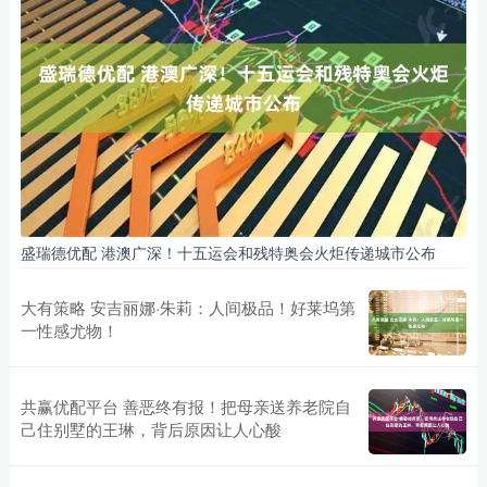
盛瑞德优配 港澳广深！十五运会和残特奥会火炬传递城市公布
大有策略 安吉丽娜·朱莉：人间极品！好莱坞第
一性感尤物！
共赢优配平台 善恶终有报！把母亲送养老院自
己住别墅的王琳，背后原因让人心酸