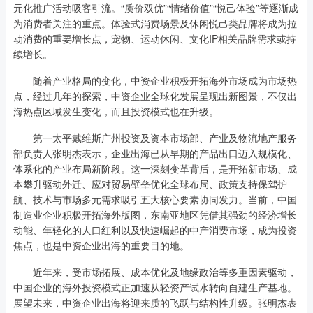
元化推广活动吸客引流。“质价双优”“情绪价值”“悦己体验”等逐渐成
为消费者关注的重点。体验式消费场景及休闲悦己类品牌将成为拉
动消费的重要增长点，宠物、运动休闲、文化IP相关品牌需求或持
续增长。
随着产业格局的变化，中资企业积极开拓海外市场成为市场热
点，经过几年的探索，中资企业全球化发展呈现出新图景，不仅出
海热点区域发生变化，而且投资模式也在升级。
第一太平戴维斯广州投资及资本市场部、产业及物流地产服务
部负责人张明杰表示，企业出海已从早期的产品出口迈入规模化、
体系化的产业布局新阶段。这一深刻变革背后，是开拓新市场、成
本攀升驱动外迁、应对贸易壁垒优化全球布局、政策支持保驾护
航、技术与市场多元需求吸引五大核心要素协同发力。当前，中国
制造业企业积极开拓海外版图，东南亚地区凭借其强劲的经济增长
动能、年轻化的人口红利以及快速崛起的中产消费市场，成为投资
焦点，也是中资企业出海的重要目的地。
近年来，受市场拓展、成本优化及地缘政治等多重因素驱动，
中国企业的海外投资模式正加速从轻资产试水转向自建生产基地。
展望未来，中资企业出海将迎来质的飞跃与结构性升级。张明杰表