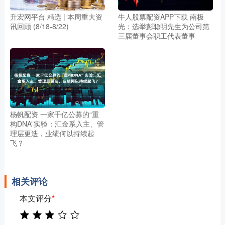
升宏网平台 精选 | 本周重大资
牛人股票配资APP下载 南极
讯回顾 (8/18-8/22)
光：选举彭聪明先生为公司第
三届董事会职工代表董事
杨帆配资 一家千亿公募的“重
构DNA”实验：汇金系入主、管
理层更迭，业绩何以持续起
飞？
相关评论
本文评分
*