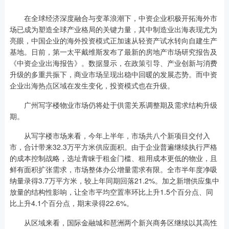
在全球经济深度融合与变革浪潮下，中资企业积极开拓海外市
场已成为塑造全球产业格局的关键力量，其中制造业出海表现尤为
亮眼，中国企业的海外投资模式正加速从轻资产试水转向自建生产
基地。日前，第一太平戴维斯发布了最新的房地产市场研究报告及
《中资企业出海报告》。数据显示，在政策引导、产业创新与消费
升级的多重共振下，商业市场呈现出稳中回暖的发展态势。而中资
企业出海热点区域在发生变化，投资模式也在升级。
广州写字楼物业市场仍将处于供需关系调整期及需求结构升级
期。
从写字楼市场来看，今年上半年，市场共八个新项目交付入
市，合计带来32.3万平方米供应面积。由于企业普遍继续执行严格
的成本控制战略，选址青睐于租金门槛、租用成本更低的物业，且
鲜有面积扩张需求，市场整体办公增量需求有限。全市半年度净吸
纳量录得3.7万平方米，较上年同期回落21.2%。加之新增供应集中
放量的结构性影响，让全市平均空置率环比上升1.5个百分点、同
比上升4.1个百分点，期末录得22.6%。
从区域来看，国际金融城和琶洲两个新兴商务区继续以其高性