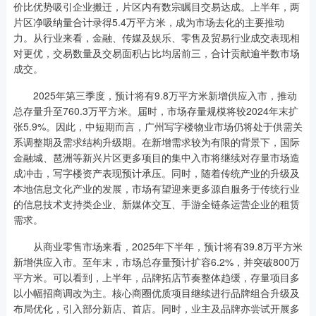
价比优势吸引企业搬迁，片区内有数宗瞩目交易达成。上半年，两
片区净吸纳量合计录得5.4万平方米，成为市场去化的主要推动
力。从行业来看，金融、传媒及娱乐、零售及贸易行业成交表现相
对更优，交易数量及交易面积占比均居前三，合计贡献逾半数市场
成交。
2025年第三季度，预计将有9.8万平方米新增供应入市，推动
总存量升至760.3万平方米。届时，市场存量规模将较2024年末扩
张5.9%。因此，中短期而言，广州写字楼物业市场仍将处于供需关
系调整期及需求结构升级期。在新增需求较为有限的背景下，国际
金融城、琶洲等新兴片区更多项目的集中入市将继续对存量市场造
成冲击，写字楼资产表现预计承压。同时，随着传统产业的升级及
本地信息文化产业的发展，市场有望迎来更多源自服务于传统行业
的信息技术支持类企业、新媒体交互、手游全链条运营企业的租赁
需求。
从商业零售市场来看，2025年下半年，预计将有39.8万平方米
新增供应入市。至年末，市场总存量预计扩容6.2%，并突破800万
平方米。可以看到，上半年，品牌拓店节奏整体趋缓，存量项目多
以小幅招商调改为主。核心商圈优质项目继续进行品牌组合升级及
布局优化，引入部分新店、首店。同时，业主及品牌亦尝试开展多