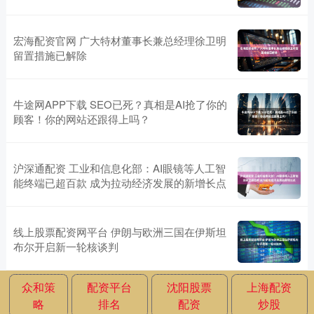
宏海配资官网 广大特材董事长兼总经理徐卫明
留置措施已解除
牛途网APP下载 SEO已死？真相是AI抢了你的
顾客！你的网站还跟得上吗？
沪深通配资 工业和信息化部：AI眼镜等人工智
能终端已超百款 成为拉动经济发展的新增长点
线上股票配资网平台 伊朗与欧洲三国在伊斯坦
布尔开启新一轮核谈判
众和策
配资平台
沈阳股票
上海配资
略
排名
配资
炒股