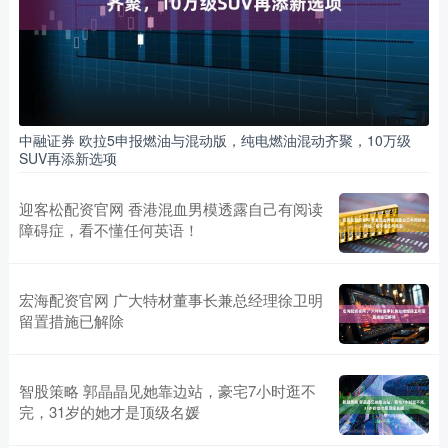
中融证券 欧拉5申报燃油与混动版，纯电燃油混动齐聚，10万级
SUV再添新选项
迎客松配资官网 香港混血男模透露自己有阅读
障碍症，看不懂任何英语！
宏海配资官网 广大特材董事长兼总经理徐卫明
留置措施已解除
智股策略 郭晶晶见她靠边站，豪宅7小时逛不
完，31岁的她才是顶级名媛