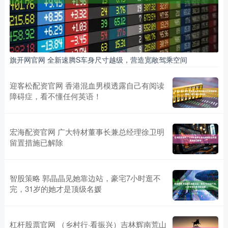
旗开网官网 全新速腾S车身尺寸越级，营造宽敞驾乘空间
迎客松配资官网 香港混血男模透露自己有阅读
障碍症，看不懂任何英语！
宏海配资官网 广大特材董事长兼总经理徐卫明
留置措施已解除
智股策略 郭晶晶见她靠边站，豪宅7小时逛不
完，31岁的她才是顶级名媛
杠杆股票官网 （乡村行·看振兴）吉林辉南荒山