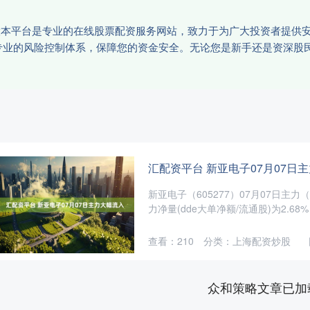
炒股本平台是专业的在线股票配资服务网站，致力于为广大投资者提供
专业的风险控制体系，保障您的资金安全。无论您是新手还是资深股
汇配资平台 新亚电子07月07日
新亚电子（605277）07月07日主力
力净量(dde大单净额/流通股)为2.68%，
查看：
210
分类：
上海配资炒股
众和策略文章已加