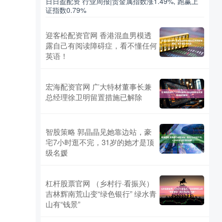
日日盈配资 行业周报|贵金属指数涨1.49%, 跑赢上
证指数0.79%
迎客松配资官网 香港混血男模透
露自己有阅读障碍症，看不懂任何
英语！
宏海配资官网 广大特材董事长兼
总经理徐卫明留置措施已解除
智股策略 郭晶晶见她靠边站，豪
宅7小时逛不完，31岁的她才是顶
级名媛
杠杆股票官网 （乡村行·看振兴）
吉林辉南荒山变“绿色银行” 绿水青
山有“钱景”